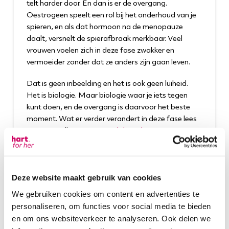
telt harder door. En dan is er de overgang.
Oestrogeen speelt een rol bij het onderhoud van je
spieren, en als dat hormoon na de menopauze
daalt, versnelt de spierafbraak merkbaar. Veel
vrouwen voelen zich in deze fase zwakker en
vermoeider zonder dat ze anders zijn gaan leven.
Dat is geen inbeelding en het is ook geen luiheid.
Het is biologie. Maar biologie waar je iets tegen
kunt doen, en de overgang is daarvoor het beste
moment. Wat er verder verandert in deze fase lees
je in onze pillar over
gezond door de overgang
.
Hoe herken je sarcopenie bij jezelf?
Een paar praktische signalen:
Deze website maakt gebruik van cookies
Potten en flessen openen kost zichtbaar meer
We gebruiken cookies om content en advertenties te
moeite
personaliseren, om functies voor social media te bieden
Je zoekt de leuning bij het traplopen
en om ons websiteverkeer te analyseren. Ook delen we
Opstaan uit een lage stoel gaat niet meer