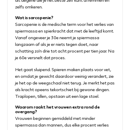
dit degene die je het beste zelf kunt afremmen en
zelfs omkeren.
Wat is sarcopenie?
Sarcopenie is de medische term voor het verlies van
spiermassa en spierkracht dat met de leeftijd komt.
Vanaf ongeveer je 30e neemt je spiermassa
langzaam af als je er niets tegen doet, naar
schatting zo’n drie tot acht procent per tien jaar. Na
je 60e versnelt dat proces.
Het gaat sluipend. Spieren maken plaats voor vet,
en omdat je gewicht daardoor weinig verandert, zie
je het op de weegschaal niet terug. Je merkt het pas
als kracht opeens tekortschiet bij gewone dingen.
Traplopen, tillen, opstaan uit een lage stoel.
Waarom raakt het vrouwen extra rond de
overgang?
Vrouwen beginnen gemiddeld met minder
spiermassa dan mannen, dus elke procent verlies