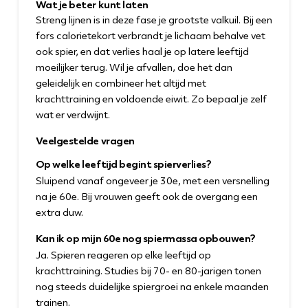
Wat je beter kunt laten
Streng lijnen is in deze fase je grootste valkuil. Bij een
fors calorietekort verbrandt je lichaam behalve vet
ook spier, en dat verlies haal je op latere leeftijd
moeilijker terug. Wil je afvallen, doe het dan
geleidelijk en combineer het altijd met
krachttraining en voldoende eiwit. Zo bepaal je zelf
wat er verdwijnt.
Veelgestelde vragen
Op welke leeftijd begint spierverlies?
Sluipend vanaf ongeveer je 30e, met een versnelling
na je 60e. Bij vrouwen geeft ook de overgang een
extra duw.
Kan ik op mijn 60e nog spiermassa opbouwen?
Ja. Spieren reageren op elke leeftijd op
krachttraining. Studies bij 70- en 80-jarigen tonen
nog steeds duidelijke spiergroei na enkele maanden
trainen.