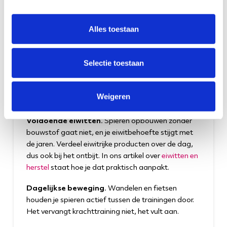
Dit is de kern. Je spieren hebben weerstand nodig
om het signaal te krijgen dat ze moeten blijven. Bij
Alles toestaan
hart for her doe je dat in een circuit van 30 minuten
op hydraulische apparatuur, waarbij de weerstand
meebeweegt met jouw kracht. Zwaar genoeg om
Selectie toestaan
spieren op te bouwen, veilig genoeg om zonder
ervaring te beginnen. Hoe kracht en cardio zich
verhouden lees je in ons artikel over
cardio en
Weigeren
krachttraining
.
Voldoende eiwitten.
Spieren opbouwen zonder
bouwstof gaat niet, en je eiwitbehoefte stijgt met
de jaren. Verdeel eiwitrijke producten over de dag,
dus ook bij het ontbijt. In ons artikel over
eiwitten en
herstel
staat hoe je dat praktisch aanpakt.
Dagelijkse beweging.
Wandelen en fietsen
houden je spieren actief tussen de trainingen door.
Het vervangt krachttraining niet, het vult aan.