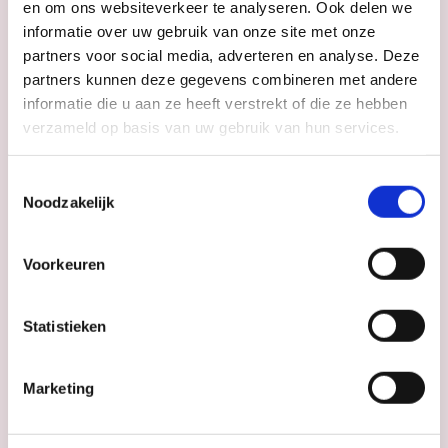
en om ons websiteverkeer te analyseren. Ook delen we
Ben je benieuwd of hart for her bij jou past?
informatie over uw gebruik van onze site met onze
Ervaar het zelf en
partners voor social media, adverteren en analyse. Deze
boek jouw vrijblijvende proefles bij een vestiging
partners kunnen deze gegevens combineren met andere
bij jou in de buurt.
informatie die u aan ze heeft verstrekt of die ze hebben
Klik hieronder op jou vestiging en boek je
verzameld op basis van uw gebruik van hun services.
proefles.
Toestemmingsselectie
Noodzakelijk
Almere
IJsselstein
Breda
Nieuwegein
Voorkeuren
Culemborg
Renkum
Didam
Rosmalen
Eerbeek
Statistieken
Epe
Marketing