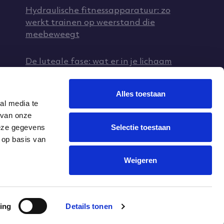
Hydraulische fitnessapparatuur: zo
werkt trainen op weerstand die
meebeweegt
De luteale fase: wat er in je lichaam
gebeurt (en hoe je erin traint)
Alles toestaan
en
Menstruatiepijn: wat helpt echt (en
al media te
mag je sporten)?
 van onze
Selectie toestaan
deze gegevens
ging
 op basis van
Overgangsklachten: het complete
overzicht (en wat je zelf kunt doen)
Weigeren
ing
Details tonen
Algemene Voorwaarden
Privacy Statement