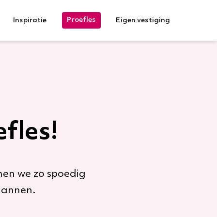
Proefles
Inspiratie
Eigen vestiging
fles!
men we zo spoedig
plannen.