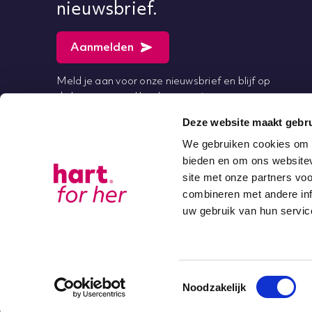
nieuwsbrief.
Aanmelden
Meld je aan voor onze nieuwsbrief en blijf op
de hoogte van al het laatste nieuws.
Deze website maakt gebru
Of volg ons op:
We gebruiken cookies om c
bieden en om ons websitev
site met onze partners vo
combineren met andere inf
uw gebruik van hun servic
Toestemmingsselectie
Noodzakelijk
© 2025 hart for her. All right reserved.