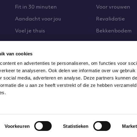
Fit in 30 minuten
Voor vrouwen
Aandacht voor jou
Revalidatie
Voel je thuis
Bekkenbodem
Vestigingen
Over ons
ik van cookies
Alle vestigingen
Voorkom klacht
ontent en advertenties te personaliseren, om functies voor soci
In de buurt
Onze mensen
erkeer te analyseren. Ook delen we informatie over uw gebruik
or social media, adverteren en analyse. Deze partners kunnen 
Openingstijden
Een eigen vesti
ormatie die u aan ze heeft verstrekt of die ze hebben verzameld
es.
Voorkeuren
Statistieken
Market