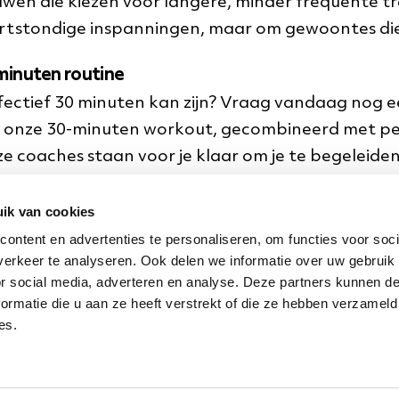
n die kiezen voor langere, minder frequente tra
kortstondige inspanningen, maar om gewoontes die
minuten routine
ffectief 30 minuten kan zijn? Vraag vandaag nog 
onze 30-minuten workout, gecombineerd met pers
ze coaches staan voor je klaar om je te begeleiden
ik van cookies
jij verdient het om te stralen, ongeacht hoe vol je
ontent en advertenties te personaliseren, om functies voor soci
erkeer te analyseren. Ook delen we informatie over uw gebruik
or social media, adverteren en analyse. Deze partners kunnen 
vragen
ormatie die u aan ze heeft verstrekt of die ze hebben verzameld
es.