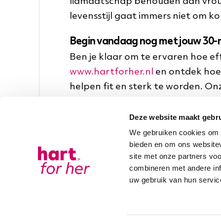
lidmaatschap behouden dan vrouwe
levensstijl gaat immers niet om 
Begin vandaag nog met jouw 30-
Ben je klaar om te ervaren hoe e
www.hartforher.nl
en ontdek hoe 
helpen fit en sterk te worden. On
die past bij jouw drukke leven.
Deze website maakt gebru
Want bij hart for her geloven we: 
We gebruiken cookies om c
bieden en om ons websitev
site met onze partners vo
Vrijblijvende proefles aan
combineren met andere inf
uw gebruik van hun servic