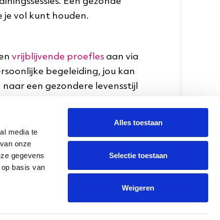
iningssessies. Een gezonde
 je vol kunt houden.
een
vrijblijvende proefles
aan via
oonlijke begeleiding, jou kan
 naar een gezondere levensstijl
Alles toestaan
 agenda is!
al media te
 van onze
Selectie toestaan
deze gegevens
 op basis van
Weigeren