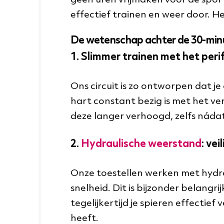
geen uren vrijmaken voor de sport
effectief trainen en weer door. Het
De wetenschap achter de 30-min
1. Slimmer trainen met het peri
Ons circuit is zo ontworpen dat j
hart constant bezig is met het verd
deze langer verhoogd, zelfs nádat j
2.
Hydraulische weerstand
: vei
Onze toestellen werken met hydra
snelheid. Dit is bijzonder belang
tegelijkertijd je spieren effectie
heeft.