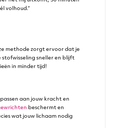
eer het mij uitkomt, 30 minuten
él volhoud.”
eze methode zorgt ervoor dat je
stofwisseling sneller en blijft
eën in minder tijd!
npassen aan jouw kracht en
gewrichten
beschermt en
recies wat jouw lichaam nodig