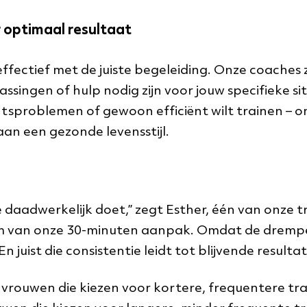
r optimaal resultaat
fectief met de juiste begeleiding. Onze coaches zi
ingen of hulp nodig zijn voor jouw specifieke situ
roblemen of gewoon efficiënt wilt trainen – onz
 aan een gezonde levensstijl.
 daadwerkelijk doet,” zegt Esther, één van onze tr
im van onze 30-minuten aanpak. Omdat de drempel
n juist die consistentie leidt tot blijvende resulta
 vrouwen die kiezen voor kortere, frequentere tr