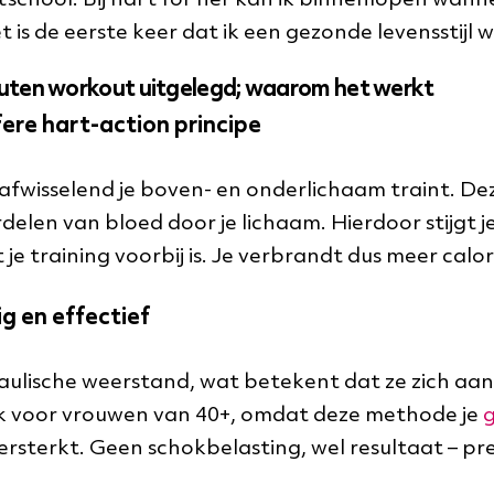
school. Bij hart for her kan ik binnenlopen wann
 is de eerste keer dat ik een gezonde levensstijl w
uten workout
uitgelegd; waarom het werkt
fere hart-action principe
e afwisselend je boven- en onderlichaam traint. D
elen van bloed door je lichaam. Hierdoor stijgt je 
e training voorbij is. Je verbrandt dus meer calori
lig en effectief
ulische weerstand, wat betekent dat ze zich aa
rijk voor vrouwen van 40+, omdat deze methode je
f versterkt. Geen schokbelasting, wel resultaat – p