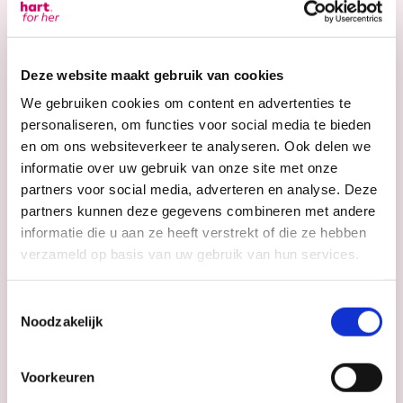
Ben je benieuwd of hart for her bij jou past?
Ervaar het zelf en
boek jouw vrijblijvende proefles bij
hart for her
Deze website maakt gebruik van cookies
Epe.
We gebruiken cookies om content en advertenties te
personaliseren, om functies voor social media te bieden
en om ons websiteverkeer te analyseren. Ook delen we
N
informatie over uw gebruik van onze site met onze
a
partners voor social media, adverteren en analyse. Deze
a
Voornaam
Achternaam
partners kunnen deze gegevens combineren met andere
m
T
informatie die u aan ze heeft verstrekt of die ze hebben
*
e
verzameld op basis van uw gebruik van hun services.
l
e
E
f
Toestemmingsselectie
-
o
Noodzakelijk
m
o
a
n
B
i
*
Voorkeuren
e
l
r
*