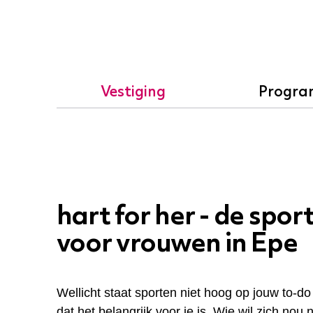
Vestiging
Progr
hart for her - de spor
voor vrouwen in Epe
Wellicht staat sporten niet hoog op jouw to-do l
dat het belangrijk voor je is. Wie wil zich nou 