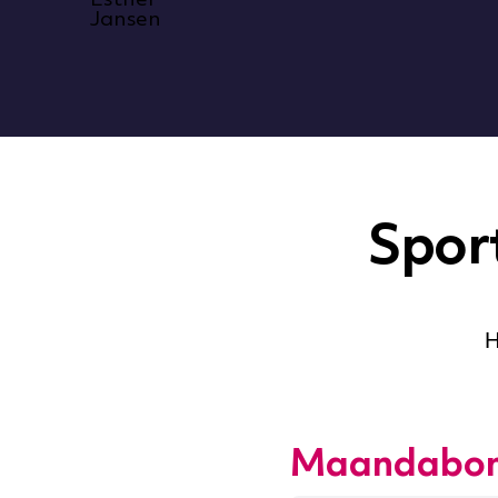
Spor
H
Maandabo