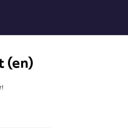
 (en)
r!