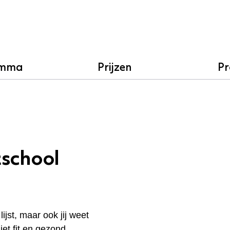
amma
Prijzen
Pr
tschool
ijst, maar ook jij weet
niet fit en gezond